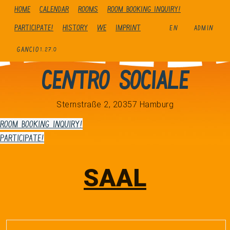
Home
Calendar
Rooms
Room booking inquiry!
Participate!
history
We
Imprint
EN
ADMIN
GANCIO
1.27.0
Centro Sociale
Sternstraße 2, 20357 Hamburg
Room booking inquiry!
Participate!
SAAL