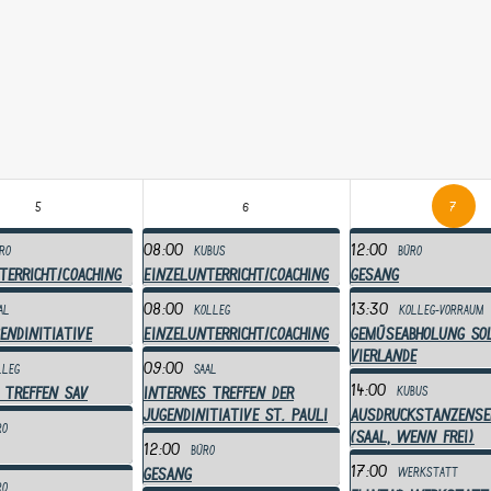
5
6
7
08:00
12:00
ro
Kubus
Büro
terricht/Coaching
Einzelunterricht/Coaching
Gesang
08:00
13:30
al
Kolleg
Kolleg-Vorraum
endinitiative
Einzelunterricht/Coaching
Gemüseabholung So
Vierlande
09:00
lleg
Saal
14:00
 Treffen SAV
Internes Treffen der
Kubus
Jugendinitiative St. Pauli
Ausdruckstanzense
ro
(Saal, wenn frei)
12:00
Büro
17:00
Gesang
Werkstatt
ro