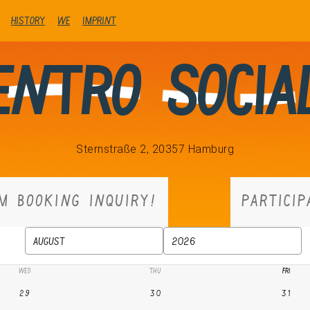
history
We
Imprint
entro Socia
Sternstraße 2, 20357 Hamburg
M BOOKING INQUIRY!
PARTICIP
August
2026
WED
THU
FRI
29
30
31