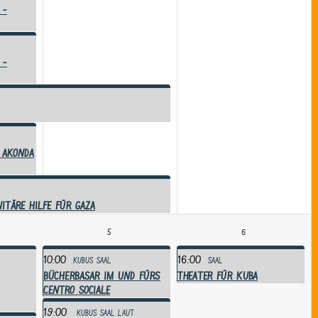
 -
 -
 Akonda
itäre Hilfe für Gaza
5
6
10:00
16:00
Kubus
Saal
Saal
BÜCHERBASAR im und fürs
Theater für Kuba
Centro Sociale
19:00
Kubus
Saal
laut