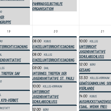
Fahrradselbsthilfe
Organisation
ro
der
rgruppe
19
20
21
08:00
10:00
ro
Kubus
Kolleg
terricht/Coaching
Einzelunterricht/Coaching
Unterricht
Jugendinitiative
08:00
al
Kolleg
Schulabschluss
endinitiative
Einzelunterricht/Coaching
12:00
Büro
09:00
lleg
Saal
Gesang
 Treffen SAV
Internes Treffen der
13:30
Jugendinitiative St. Pauli
Kolleg-Vorraum
ro
Gemüseabholung So
10:00
Kolleg-Vorraum
Vierlande
Unterricht
al
14:00
Jugendinitiative
Kubus
 KPD-Verbot
Schulabschluss
Ausdruckstanzense
(Saal, wenn frei)
rkstatt
12:00
Büro