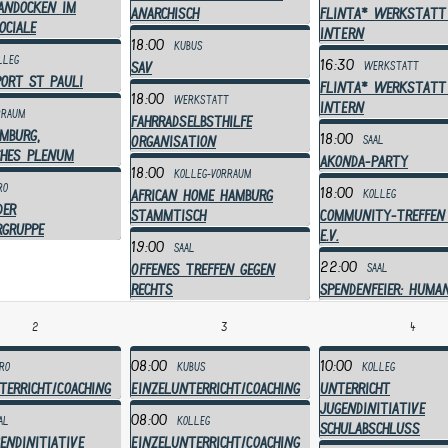
Andocken im
anarchisch
Flinta* Werkstatt
ociale
INTERN
18:00
Kubus
lleg
16:30
SAV
Werkstatt
ort St Pauli
Flinta* Werkstatt
18:00
Werkstatt
INTERN
rraum
Fahrradselbsthilfe
mburg,
18:00
Organisation
Saal
ches Plenum
Akonda-Party
18:00
Kolleg-Vorraum
ro
18:00
African Home Hamburg
Kolleg
der
Stammtisch
Community-Treffen
rgruppe
e.V.
19:00
Saal
22:00
Offenes Treffen gegen
Saal
Rechts
Spendenfeier: Human
2
3
4
08:00
10:00
ro
Kubus
Kolleg
terricht/Coaching
Einzelunterricht/Coaching
Unterricht
Jugendinitiative
08:00
al
Kolleg
Schulabschluss
endinitiative
Einzelunterricht/Coaching