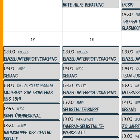
Rote Hilfe Beratung
(FCSP)
19:30
Bü
Treffen 
Glasmoo
17
18
08:00
08:00
08:00
Kolleg
Kolleg
Bü
Einzelunterricht/Coaching
Einzelunterricht/Coaching
Einzelun
12:00
12:00
09:00
Büro
Büro
Sa
Gesang
Gesang
Team Jug
16:00
14:00
10:30
Kolleg
Kolleg-Vorraum
Kolleg
Ko
mujeres* sin fronteras
Einzelunterricht/Coaching
Internes
(bis 19h)
16:30
12:00
Büro
Bü
17:45
Selbsthilfegruppe
Gesang
Büro
Sowi überregional
18:00
18:00
Werkstatt
Sa
18:30
Fahrrad-Selbsthilfe-
70 Jahre
Kubus
RAUMGRUPPE des Centro
Werkstatt
18:00
We
Sociale