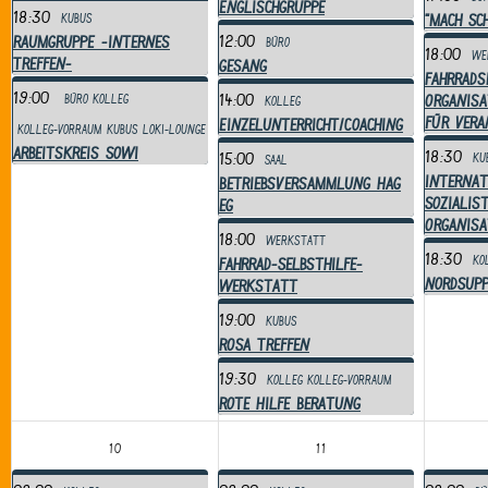
Englischgruppe
18:30
"Mach Sc
Kubus
12:00
RAUMGRUPPE -internes
Büro
18:00
We
Treffen-
Gesang
Fahrrads
19:00
14:00
Organisa
Büro
Kolleg
Kolleg
für Ver
Einzelunterricht/Coaching
Kolleg-Vorraum
Kubus
Loki-Lounge
Arbeitskreis SoWi
18:30
15:00
Ku
Saal
Internat
Betriebsversammlung HAG
Sozialist
eG
Organisa
18:00
Werkstatt
18:30
Ko
Fahrrad-Selbsthilfe-
NordSupp
Werkstatt
19:00
Kubus
ROSA Treffen
19:30
Kolleg
Kolleg-Vorraum
Rote Hilfe Beratung
10
11