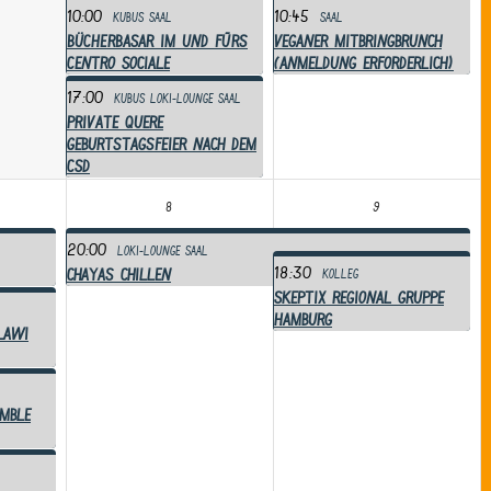
10:00
10:45
Kubus
Saal
Saal
BÜCHERBASAR im und fürs
Veganer Mitbringbrunch
Centro Sociale
(Anmeldung erforderlich)
17:00
Kubus
Loki-Lounge
Saal
Private Quere
Geburtstagsfeier nach dem
CSD
8
9
20:00
Loki-Lounge
Saal
18:30
chayas chillen
Kolleg
Skeptix Regional gruppe
Hamburg
LaWi
mble