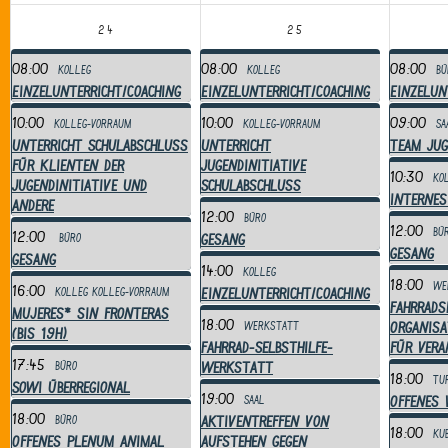
24
25
08:00
08:00
08:00
Kolleg
Kolleg
Bü
Einzelunterricht/Coaching
Einzelunterricht/Coaching
Einzelun
10:00
10:00
09:00
Kolleg-Vorraum
Kolleg-Vorraum
Sa
Unterricht Schulabschluss
Unterricht
Team Jug
für Klienten der
Jugendinitiative
10:30
Ko
Jugendinitiative und
Schulabschluss
Internes
andere
12:00
Büro
12:00
Bü
12:00
Gesang
Büro
Gesang
Gesang
14:00
Kolleg
18:00
We
16:00
Einzelunterricht/Coaching
Kolleg
Kolleg-Vorraum
Fahrrads
mujeres* sin fronteras
18:00
Organisa
Werkstatt
(bis 19h)
Fahrrad-Selbsthilfe-
für Ver
17:45
Werkstatt
Büro
18:00
Tu
Sowi überregional
19:00
Offenes 
Saal
18:00
Aktiventreffen von
Büro
18:00
Ku
Offenes Plenum Animal
Aufstehen gegen