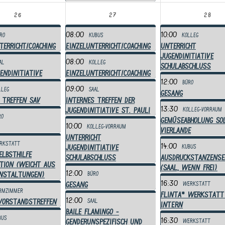
26
27
28
08:00
10:00
ro
Kubus
Kolleg
terricht/Coaching
Einzelunterricht/Coaching
Unterricht
Jugendinitiative
08:00
al
Kolleg
Schulabschluss
endinitiative
Einzelunterricht/Coaching
12:00
Büro
09:00
lleg
Saal
Gesang
 Treffen SAV
Internes Treffen der
13:30
Jugendinitiative St. Pauli
Kolleg-Vorraum
ro
Gemüseabholung So
10:00
Kolleg-Vorraum
Vierlande
Unterricht
rkstatt
14:00
Jugendinitiative
Kubus
elbsthilfe
Schulabschluss
Ausdruckstanzense
tion (weicht aus
(Saal, wenn frei)
12:00
anstaltungen)
Büro
16:30
Gesang
Werkstatt
rmzimmer
Flinta* Werkstatt
12:00
Vorstandstreffen
Saal
INTERN
Baile Flamingo -
bus
16:30
genderunspezifisch und
Werkstatt