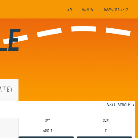
EN
ADMIN
GANCIO
1.27.0
le
ATE!
Next Month >
SAT
SUN
Aug 1
2