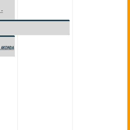
 -
 Akonda