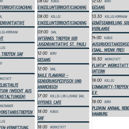
08:00
12:00
ro
Kubus
Büro
terricht/Coaching
Einzelunterricht/Coaching
Gesang
08:00
13:30
al
Kolleg
Kolleg-Vorraum
endinitiative
Einzelunterricht/Coaching
Gemüseabholung So
Vierlande
09:00
lleg-Vorraum
Saal
14:00
ht
Internes Treffen der
Kubus
Jugendinitiative St. Pauli
Ausdruckstanzense
lleg
(Saal, wenn frei)
12:00
 Treffen SAV
Büro
16:30
Gesang
Werkstatt
ro
Flinta* Werkstatt
12:00
Saal
INTERN
Baile Flamingo -
rkstatt
18:00
genderunspezifisch und
Kolleg
elbsthilfe
anarchisch
Community-Treffen
tion (weicht aus
e.V.
17:00
anstaltungen)
Kolleg
Loki-Lounge
Saal
18:00
Offenes Cafe
Büro
rmzimmer
Plenum Animal Rebe
18:00
Vorstandstreffen
Kubus
Hamburg
SAV
lleg
18:00
ven-Vernetzung
Werkstatt