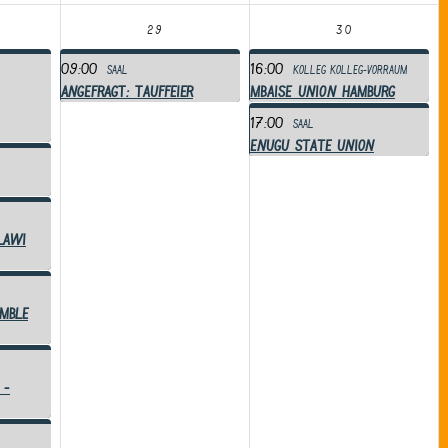
29
30
09:00
16:00
Saal
Kolleg
Kolleg-Vorraum
ANGEFRAGT: Tauffeier
MBAISE UNION Hamburg
17:00
Saal
Enugu State Union
LaWi
mble
 -