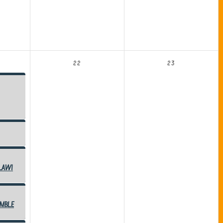
22
23
LaWi
mble