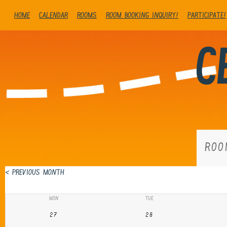
Home
Calendar
Rooms
Room booking inquiry!
Participate!
C
ROO
< Previous Month
MON
TUE
27
28