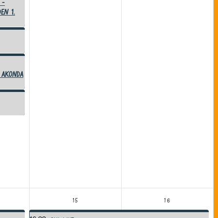
 -
en 1.
 Akonda
15
16