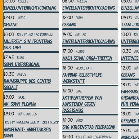
08:00
08:00
08:00
Kolleg
Kolleg
Bü
Einzelunterricht/Coaching
Einzelunterricht/Coaching
Einzelun
12:00
12:00
09:00
Büro
Büro
Sa
Gesang
Gesang
Team Jug
16:00
14:00
10:00
Kolleg
Kolleg-Vorraum
Kolleg
Ko
mujeres* sin fronteras
Einzelunterricht/Coaching
Unterric
(bis 19h)
17:00
10:30
Kubus
Ko
17:45
Mach Schau Orga-Treffen
Internes
Büro
Sowi überregional
18:00
12:00
Werkstatt
Bü
18:30
Fahrrad-Selbsthilfe-
Gesang
Kubus
RAUMGRUPPE des Centro
Werkstatt
18:00
We
Sociale
19:00
Fahrrads
Saal
19:00
Aktiventreffen von
Organisa
Saal
AK SoWi Plenum
Aufstehen gegen
für Ver
Rassismus
19:00
18:00
Büro
Kolleg
Tu
19:00
Offenes 
Büro
Kolleg-Vorraum
Kubus
Loki-Lounge
SHG Krisenstab Feierabend
ANGEFRAGT: Arbeitskreis
19:00
Ko
SoWi
19:30
Nordkur
Kolleg
Kolleg-Vorraum