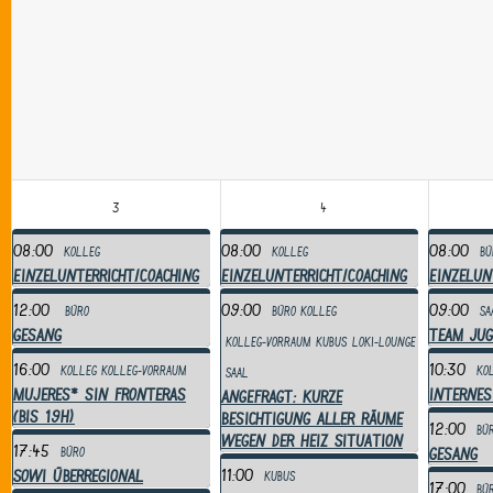
3
4
08:00
08:00
08:00
Kolleg
Kolleg
Bü
Einzelunterricht/Coaching
Einzelunterricht/Coaching
Einzelun
12:00
09:00
09:00
Büro
Büro
Kolleg
Sa
Gesang
Team Jug
Kolleg-Vorraum
Kubus
Loki-Lounge
16:00
10:30
Kolleg
Kolleg-Vorraum
Ko
Saal
mujeres* sin fronteras
Internes
ANGEFRAGT: kurze
(bis 19h)
Besichtigung aller Räume
12:00
Bü
wegen der Heiz Situation
17:45
Gesang
Büro
11:00
Sowi überregional
Kubus
17:00
Bü