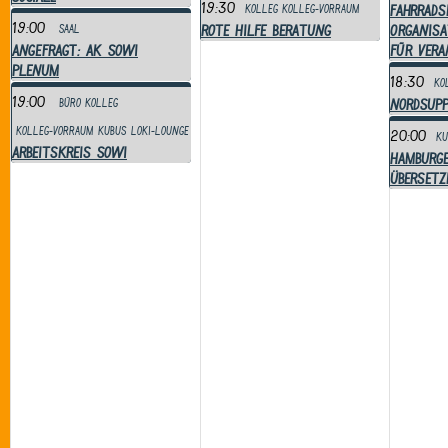
19:30
Fahrrads
Kolleg
Kolleg-Vorraum
19:00
Rote Hilfe Beratung
Organisa
Saal
ANGEFRAGT: AK SoWi
für Ver
Plenum
18:30
Ko
19:00
NordSupp
Büro
Kolleg
Kolleg-Vorraum
Kubus
Loki-Lounge
20:00
Ku
Arbeitskreis SoWi
Hamburg
Übersetz