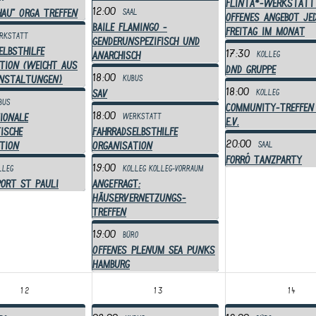
Flinta*-Werkstatt
12:00
hau" Orga Treffen
Saal
offenes Angebot jed
Baile Flamingo -
Freitag im Monat
rkstatt
genderunspezifisch und
elbsthilfe
17:30
anarchisch
Kolleg
tion (weicht aus
DnD Gruppe
18:00
anstaltungen)
Kubus
18:00
SAV
Kolleg
bus
Community-Treffen
18:00
ionale
Werkstatt
e.V.
ische
Fahrradselbsthilfe
20:00
tion
Organisation
Saal
Forró Tanzparty
19:00
lleg
Kolleg
Kolleg-Vorraum
ort St Pauli
ANGEFRAGT:
Häuservernetzungs-
Treffen
19:00
Büro
Offenes Plenum Sea Punks
Hamburg
12
13
14