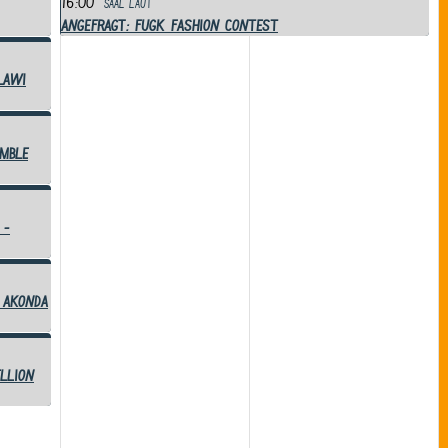
16:00
Saal
laut
ANGEFRAGT: FUGK Fashion Contest
LaWi
mble
 -
 Akonda
llion