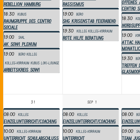
Offenes 
Rebellion Hamburg
Rassismus
Centro S
18:30
19:00
Kubus
Büro
18:30
Ko
RAUMGRUPPE des Centro
SHG Krisenstab Feierabend
NordSupp
Sociale
19:30
Kolleg
Kolleg-Vorraum
19:00
Vo
19:00
Rote Hilfe Beratung
Saal
attac Ha
AK SoWi Plenum
monatli
19:00
Büro
Kolleg
19:30
Bü
Kolleg-Vorraum
Kubus
Loki-Lounge
Treffen 
Arbeitskreis SoWi
Glasmoo
31
Sep 1
08:00
08:00
08:00
Kolleg
Kolleg
Bü
Einzelunterricht/Coaching
Einzelunterricht/Coaching
Einzelun
10:00
10:00
09:00
Kolleg-Vorraum
Kolleg-Vorraum
Sa
Unterricht Schulabschluss
Unterricht
Team Jug