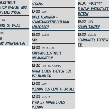
elbsthilfe
16:30
Gesang
Werkstatt
tion (weicht aus
Flinta* Werkstatt
12:00
anstaltungen)
Saal
Intern
Baile Flamingo -
lleg
18:00
genderunspezifisch und
Saal
ort St Pauli
anarchisch
schön tanzen
bus
18:00
18:00
Kubus
Kolleg
er
SAV
Community-Treffen
er*innentreffen
e.V.
18:00
Werkstatt
Fahrradselbsthilfe
Organisation
18:30
Kolleg-Vorraum
Monatliches Treffen der
ISO-Hamburg
19:00
Saal
Plenum des Centro Sociale
19:00
Kolleg
VIVID e.V Monatliches
Plenum