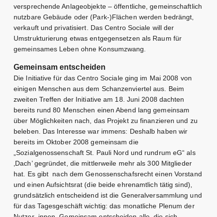
versprechende Anlageobjekte – öffentliche, gemeinschaftlich
nutzbare Gebäude oder (Park-)Flächen werden bedrängt,
verkauft und privatisiert. Das Centro Sociale will der
Umstrukturierung etwas entgegensetzen als Raum für
gemeinsames Leben ohne Konsumzwang.
Gemeinsam entscheiden
Die Initiative für das Centro Sociale ging im Mai 2008 von
einigen Menschen aus dem Schanzenviertel aus. Beim
zweiten Treffen der Initiative am 18. Juni 2008 dachten
bereits rund 80 Menschen einen Abend lang gemeinsam
über Möglichkeiten nach, das Projekt zu finanzieren und zu
beleben. Das Interesse war immens: Deshalb haben wir
bereits im Oktober 2008 gemeinsam die
„Sozialgenossenschaft St. Pauli Nord und rundrum eG“ als
‚Dach’ gegründet, die mittlerweile mehr als 300 Mitglieder
hat. Es gibt nach dem Genossenschafsrecht einen Vorstand
und einen Aufsichtsrat (die beide ehrenamtlich tätig sind),
grundsätzlich entscheidend ist die Generalversammlung und
für das Tagesgeschäft wichtig: das monatliche Plenum der
Nutzer_innen. Gemeinsam entscheiden alle, die sich