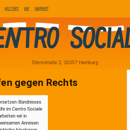
history
We
Imprint
entro Socia
Sternstraße 2, 20357 Hamburg
fen gegen Rechts
dersetzen-Bündnisses.
hr im Centro Sociale
eiten wir in
meinsamen Anreisen
mtriebe blockieren