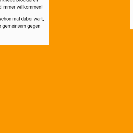
nd immer willkommen!
 schon mal dabei wart,
die gemeinsam gegen