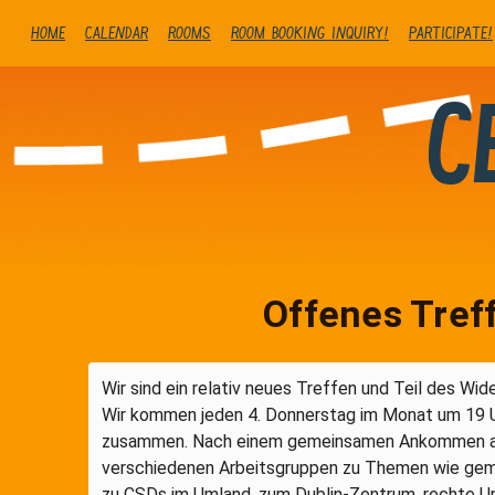
Home
Calendar
Rooms
Room booking inquiry!
Participate!
C
Offenes Tref
Wir sind ein relativ neues Treffen und Teil des Wi
Wir kommen jeden 4. Donnerstag im Monat um 19 U
zusammen. Nach einem gemeinsamen Ankommen arb
verschiedenen Arbeitsgruppen zu Themen wie ge
zu CSDs im Umland, zum Dublin-Zentrum, rechte U