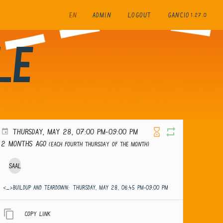
EN
ADMIN
LOGOUT
GANCIO
1.27.0
le
THURSDAY, MAY 28, 07:00 PM-09:00 PM
2 months ago
(Each fourth Thursday of the month)
Saal
<_>Buildup and teardown:
THURSDAY, MAY 28, 06:45 PM-09:00 PM
Copy link