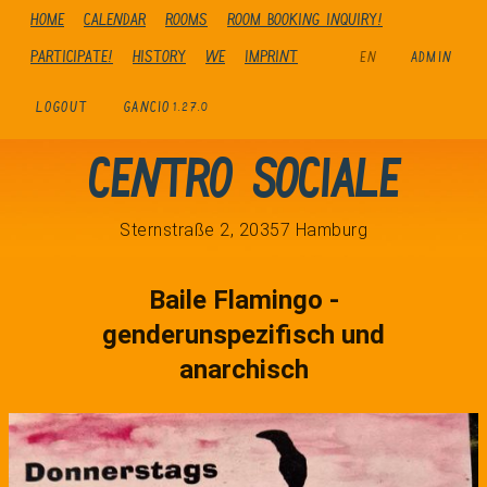
Home
Calendar
Rooms
Room booking inquiry!
Participate!
history
We
Imprint
EN
ADMIN
LOGOUT
GANCIO
1.27.0
Centro Sociale
Sternstraße 2, 20357 Hamburg
Baile Flamingo -
genderunspezifisch und
anarchisch