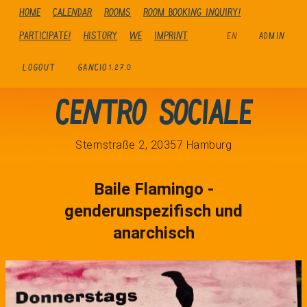
Home
Calendar
Rooms
Room booking inquiry!
Participate!
history
We
Imprint
EN
ADMIN
LOGOUT
GANCIO
1.27.0
Centro Sociale
Sternstraße 2, 20357 Hamburg
Baile Flamingo -
genderunspezifisch und
anarchisch