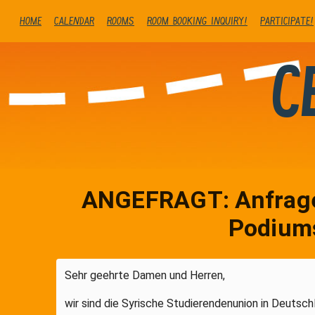
Home
Calendar
Rooms
Room booking inquiry!
Participate!
C
ANGEFRAGT: Anfrage
Podium
Sehr geehrte Damen und Herren,
wir sind die Syrische Studierendenunion in Deutschl