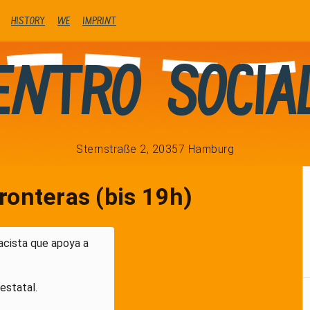
history
We
Imprint
entro Socia
Sternstraße 2, 20357 Hamburg
ronteras (bis 19h)
racista que apoya a
estatal.