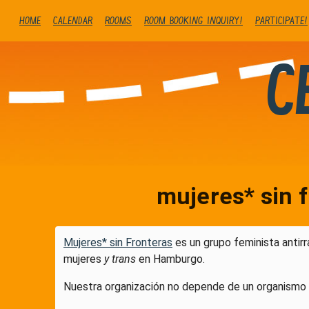
Home
Calendar
Rooms
Room booking inquiry!
Participate!
C
mujeres* sin f
Mujeres* sin Fronteras
es un grupo feminista antir
mujeres
y trans
en Hamburgo.
Nuestra organización no depende de un organismo 