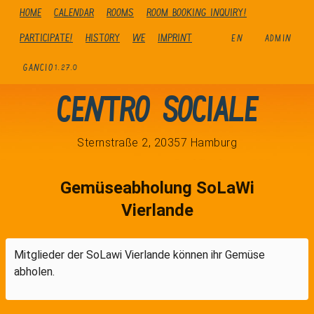
Home
Calendar
Rooms
Room booking inquiry!
Participate!
history
We
Imprint
EN
ADMIN
GANCIO
1.27.0
Centro Sociale
Sternstraße 2, 20357 Hamburg
Gemüseabholung SoLaWi
Vierlande
Mitglieder der SoLawi Vierlande können ihr Gemüse
abholen.