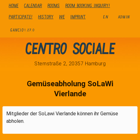
Home
Calendar
Rooms
Room booking inquiry!
Participate!
history
We
Imprint
EN
ADMIN
GANCIO
1.27.0
Centro Sociale
Sternstraße 2, 20357 Hamburg
Gemüseabholung SoLaWi
Vierlande
Mitglieder der SoLawi Vierlande können ihr Gemüse
abholen.