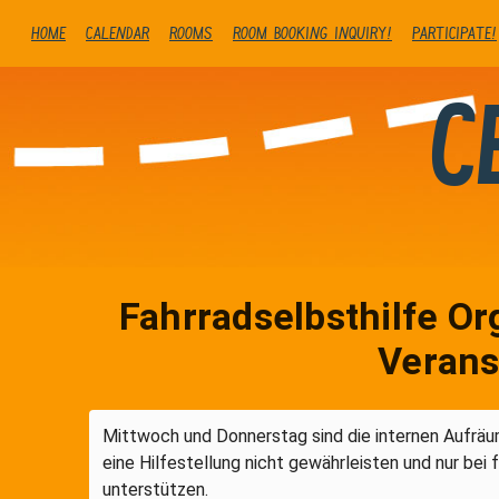
Home
Calendar
Rooms
Room booking inquiry!
Participate!
C
Fahrradselbsthilfe Or
Verans
Mittwoch und Donnerstag sind die internen Aufräum
eine Hilfestellung nicht gewährleisten und nur bei 
unterstützen.