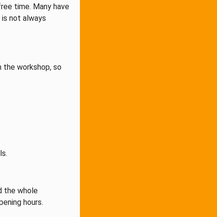
 free time. Many have
 is not always
n the workshop, so
ls.
nd the whole
opening hours.