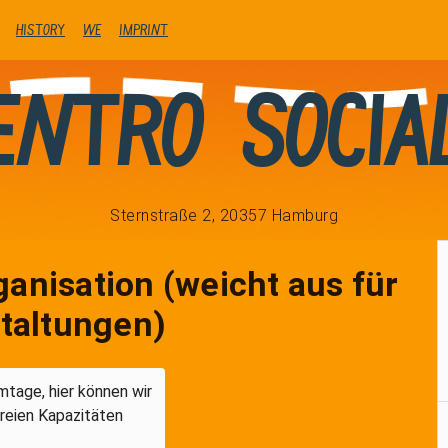
history
We
Imprint
entro Socia
Sternstraße 2, 20357 Hamburg
ganisation (weicht aus für
taltungen)
tage, hier können wir
freien Kapazitäten