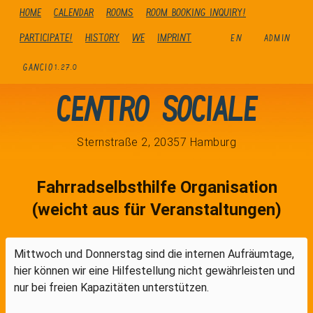
Home
Calendar
Rooms
Room booking inquiry!
Participate!
history
We
Imprint
EN
ADMIN
GANCIO
1.27.0
Centro Sociale
Sternstraße 2, 20357 Hamburg
Fahrradselbsthilfe Organisation
(weicht aus für Veranstaltungen)
Mittwoch und Donnerstag sind die internen Aufräumtage,
hier können wir eine Hilfestellung nicht gewährleisten und
nur bei freien Kapazitäten unterstützen.