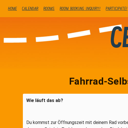
Home
Calendar
Rooms
Room booking inquiry!
Participate!
C
Fahrrad-Selb
Wie läuft das ab?
Du kommst zur Öffnungszeit mit deinem Rad vorbe