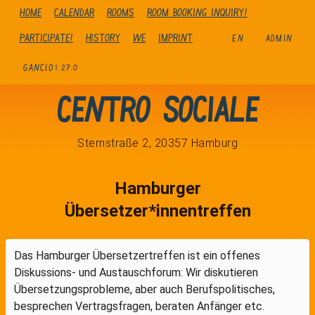
Home
Calendar
Rooms
Room booking inquiry!
Participate!
history
We
Imprint
EN
ADMIN
GANCIO
1.27.0
Centro Sociale
Sternstraße 2, 20357 Hamburg
Hamburger
Übersetzer*innentreffen
Das Hamburger Übersetzertreffen ist ein offenes
Diskussions- und Austauschforum: Wir diskutieren
Übersetzungsprobleme, aber auch Berufspolitisches,
besprechen Vertragsfragen, beraten Anfänger etc.