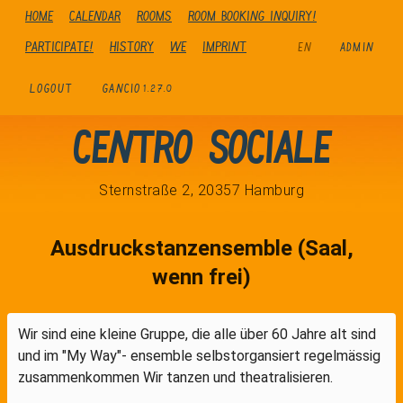
Home
Calendar
Rooms
Room booking inquiry!
Participate!
history
We
Imprint
EN
ADMIN
LOGOUT
GANCIO
1.27.0
Centro Sociale
Sternstraße 2, 20357 Hamburg
Ausdruckstanzensemble (Saal,
wenn frei)
Wir sind eine kleine Gruppe, die alle über 60 Jahre alt sind
und im "My Way"- ensemble selbstorgansiert regelmässig
zusammenkommen Wir tanzen und theatralisieren.